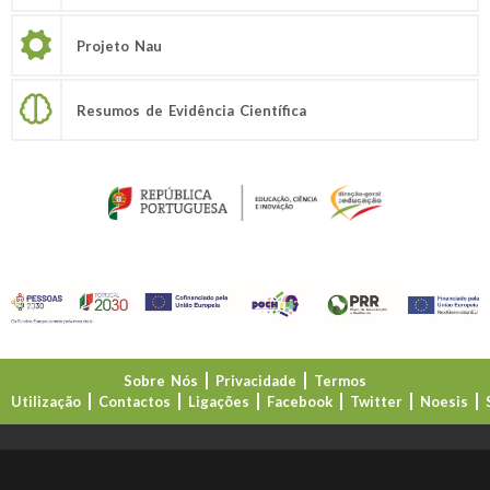
Projeto Nau
Resumos de Evidência Científica
Sobre Nós
Privacidade
Termos
Utilização
Contactos
Ligações
Facebook
Twitter
Noesis
Direção-Geral da Educação (DGE)