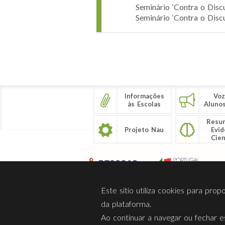
Seminário ‘Contra o Dis
Seminário ‘Contra o Disc
Páginas
Informações
Voz
às Escolas
Aluno
Resu
Projeto Nau
Evid
Cien
Este sítio utiliza cookies para pro
da plataforma.
Ao continuar a navegar ou fechar es
Sobre Nós
Privacidade