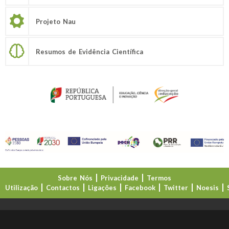
Projeto Nau
Resumos de Evidência Científica
Sobre Nós
Privacidade
Termos
Utilização
Contactos
Ligações
Facebook
Twitter
Noesis
Direção-Geral da Educação (DGE)