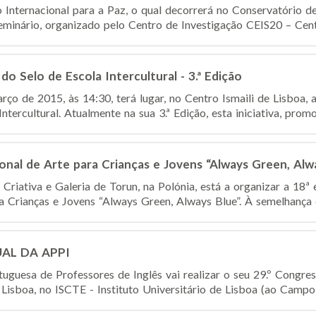
rio Internacional para a Paz, o qual decorrerá no Conservatório
eminário, organizado pelo Centro de Investigação CEIS20 – Cent
o Selo de Escola Intercultural - 3.ª Edição
ço de 2015, às 14:30, terá lugar, no Centro Ismaili de Lisboa, 
Intercultural. Atualmente na sua 3.ª Edição, esta iniciativa, promo
nal de Arte para Crianças e Jovens “Always Green, Alw
 Criativa e Galeria de Torun, na Polónia, está a organizar a 18
a Crianças e Jovens “Always Green, Always Blue”. À semelhança d
UAL DA APPI
guesa de Professores de Inglês vai realizar o seu 29.º Congress
Lisboa, no ISCTE - Instituto Universitário de Lisboa (ao Campo 