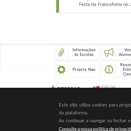
Festa da Francofonia no J
Páginas
Informações
Voz
às Escolas
Aluno
Resu
Projeto Nau
Evid
Cien
Este sítio utiliza cookies para pro
da plataforma.
Ao continuar a navegar ou fechar es
Sobre Nós
Privacidade
Consulte a nossa política de privaci