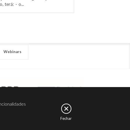
terá: - o...
Webinars
ncionalidades
Fechar
er
Noesis
Serviços