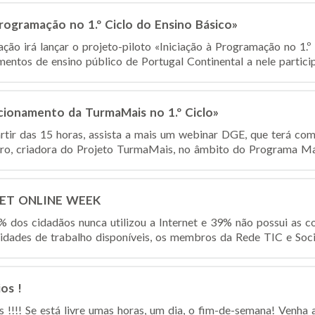
Programação no 1.º Ciclo do Ensino Básico»
ão irá lançar o projeto-piloto «Iniciação à Programação no 1.º
entos de ensino público de Portugal Continental a nele particip
onamento da TurmaMais no 1.º Ciclo»
rtir das 15 horas, assista a mais um webinar DGE, que terá co
o, criadora do Projeto TurmaMais, no âmbito do Programa Mais
GET ONLINE WEEK
os cidadãos nunca utilizou a Internet e 39% não possui as co
idades de trabalho disponíveis, os membros da Rede TIC e Soc
os !
s !!!! Se está livre umas horas, um dia, o fim-de-semana! Venha