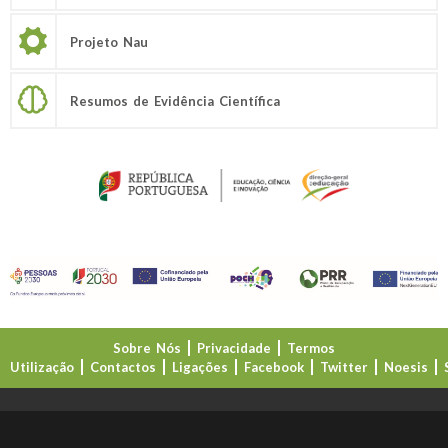
Projeto Nau
Resumos de Evidência Científica
Sobre Nós
Privacidade
Termos
Utilização
Contactos
Ligações
Facebook
Twitter
Noesis
Direção-Geral da Educação (DGE)