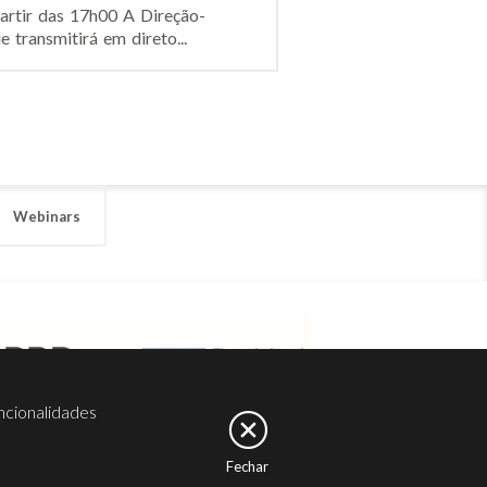
artir das 17h00 A Direção-
 transmitirá em direto...
Webinars
ncionalidades
Fechar
er
Noesis
Serviços