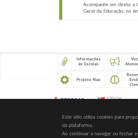
Acompanhe em direto a Co
Geral da Educação, no âm
Páginas
Informações
Voz
às Escolas
Aluno
Resu
Projeto Nau
Evid
Cien
Este sítio utiliza cookies para pro
da plataforma.
Ao continuar a navegar ou fechar es
Sobre Nós
Privacidade