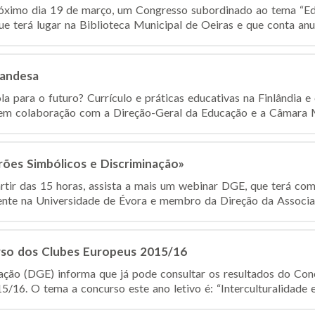
róximo dia 19 de março, um Congresso subordinado ao tema “Ed
que terá lugar na Biblioteca Municipal de Oeiras e que conta an
landesa
ara o futuro? Currículo e práticas educativas na Finlândia e
em colaboração com a Direção-Geral da Educação e a Câmara Mu
es Simbólicos e Discriminação»
rtir das 15 horas, assista a mais um webinar DGE, que terá co
nte na Universidade de Évora e membro da Direção da Associaç
so dos Clubes Europeus 2015/16
ação (DGE) informa que já pode consultar os resultados do Co
15/16. O tema a concurso este ano letivo é: “Interculturalidade e