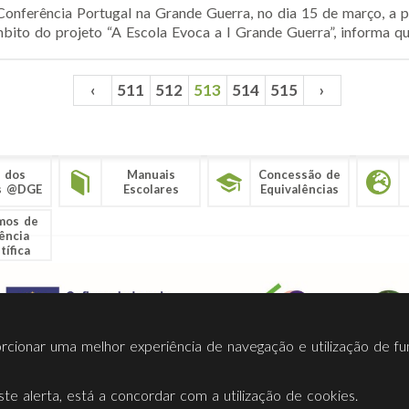
nferência Portugal na Grande Guerra, no dia 15 de março, a p
bito do projeto “A Escola Evoca a I Grande Guerra”, informa que
‹
511
512
513
514
515
›
 dos
Manuais
Concessão de
s @DGE
Escolares
Equivalências
mos de
ência
tífica
porcionar uma melhor experiência de navegação e utilização de fu
te alerta, está a concordar com a utilização de cookies.
Termos Utilização
Contactos
Ligações
Facebook
Twitt