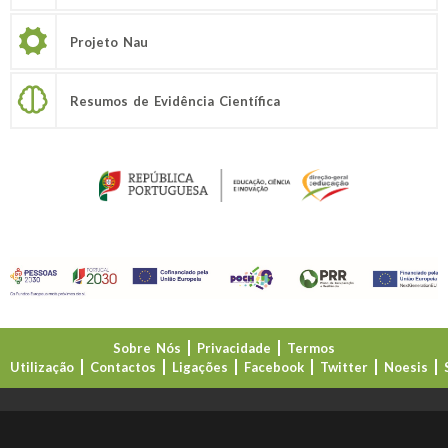
Projeto Nau
Resumos de Evidência Científica
Sobre Nós
Privacidade
Termos
Utilização
Contactos
Ligações
Facebook
Twitter
Noesis
Direção-Geral da Educação (DGE)