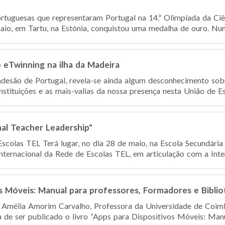
tuguesas que representaram Portugal na 14.ª Olimpíada da Ciê
aio, em Tartu, na Estónia, conquistou uma medalha de ouro. Num 
 eTwinning na ilha da Madeira
adesão de Portugal, revela-se ainda algum desconhecimento sob
nstituições e as mais-valias da nossa presença nesta União de E
al Teacher Leadership"
scolas TEL Terá lugar, no dia 28 de maio, na Escola Secundária 
nternacional da Rede de Escolas TEL, em articulação com a Inter
s Móveis: Manual para professores, Formadores e Biblio
Amélia Amorim Carvalho, Professora da Universidade de Coimb
 de ser publicado o livro “Apps para Dispositivos Móveis: Manua