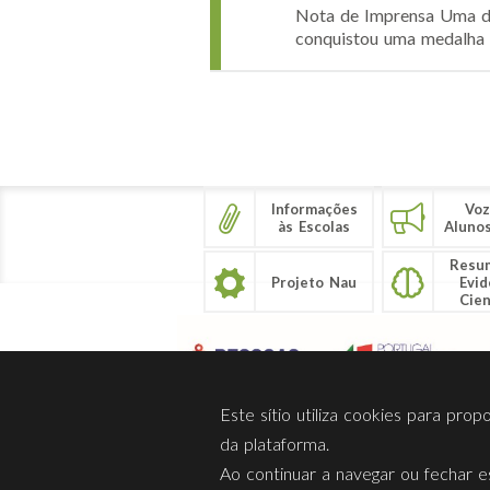
Nota de Imprensa Uma da
conquistou uma medalha d
Páginas
Informações
Voz
às Escolas
Aluno
Resu
Projeto Nau
Evid
Cien
Este sítio utiliza cookies para pro
da plataforma.
Ao continuar a navegar ou fechar es
Sobre Nós
Privacidade