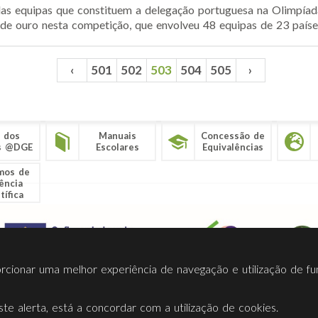
s equipas que constituem a delegação portuguesa na Olimpíad
e ouro nesta competição, que envolveu 48 equipas de 23 países 
‹
501
502
503
504
505
›
 dos
Manuais
Concessão de
s @DGE
Escolares
Equivalências
mos de
ência
tífica
porcionar uma melhor experiência de navegação e utilização de fu
te alerta, está a concordar com a utilização de cookies.
Termos Utilização
Contactos
Ligações
Facebook
Twitt