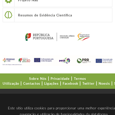
Resumos de Evidência Científica
Sobre Nós
Privacidade
Termos
Utilização
Contactos
Ligações
Facebook
Twitter
Noesis
Direção-Geral da Educação (DGE)
Este sítio utiliza cookies para proporcionar uma melhor experiênci
navegação e utilização de funcionalidades da plataforma.