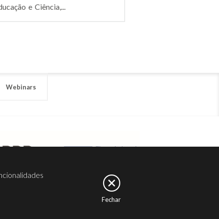
ucação e Ciência,...
Webinars
ncionalidades
Fechar
er
Noesis
Serviços