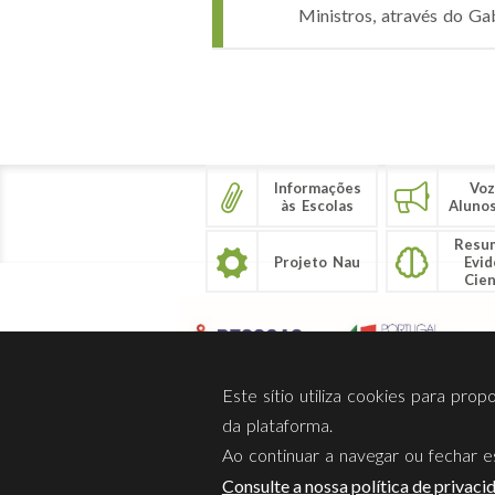
Ministros, através do Gab
Páginas
Informações
Voz
às Escolas
Aluno
Resu
Projeto Nau
Evid
Cien
Este sítio utiliza cookies para pro
da plataforma.
Ao continuar a navegar ou fechar es
Sobre Nós
Privacidade
Consulte a nossa política de privaci