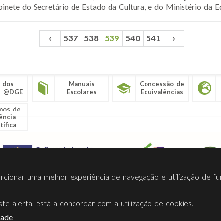
inete do Secretário de Estado da Cultura, e do Ministério da Ed
‹
537
538
539
540
541
›
 dos
Manuais
Concessão de
s @DGE
Escolares
Equivalências
mos de
ência
tífica
porcionar uma melhor experiência de navegação e utilização de fu
te alerta, está a concordar com a utilização de cookies.
Termos Utilização
Contactos
Ligações
Facebook
Twitt
dade