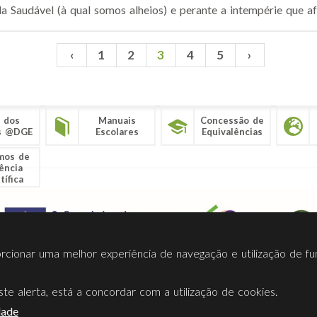
a Saudável (à qual somos alheios) e perante a intempérie que afe
‹
1
2
3
4
5
›
 dos
Manuais
Concessão de
s @DGE
Escolares
Equivalências
mos de
ência
tífica
porcionar uma melhor experiência de navegação e utilização de fu
te alerta, está a concordar com a utilização de cookies.
Termos Utilização
Contactos
Ligações
Facebook
Twitt
dade