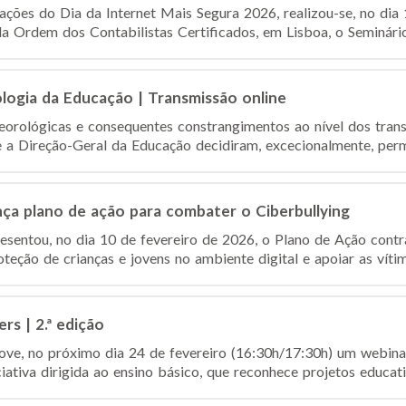
es do Dia da Internet Mais Segura 2026, realizou-se, no dia 1
Ordem dos Contabilistas Certificados, em Lisboa, o Seminário
ologia da Educação | Transmissão online
orológicas e consequentes constrangimentos ao nível dos tran
 a Direção-Geral da Educação decidiram, excecionalmente, permit
ça plano de ação para combater o Ciberbullying
sentou, no dia 10 de fevereiro de 2026, o Plano de Ação contr
oteção de crianças e jovens no ambiente digital e apoiar as vítim
rs | 2.ª edição
e, no próximo dia 24 de fevereiro (16:30h/17:30h) um webinar
iativa dirigida ao ensino básico, que reconhece projetos educat