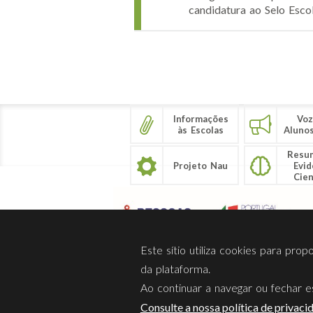
candidatura ao Selo Escol
Páginas
Informações
Voz
às Escolas
Aluno
Resu
Projeto Nau
Evid
Cien
Este sítio utiliza cookies para pro
da plataforma.
Ao continuar a navegar ou fechar es
Sobre Nós
Privacidade
Consulte a nossa política de privaci