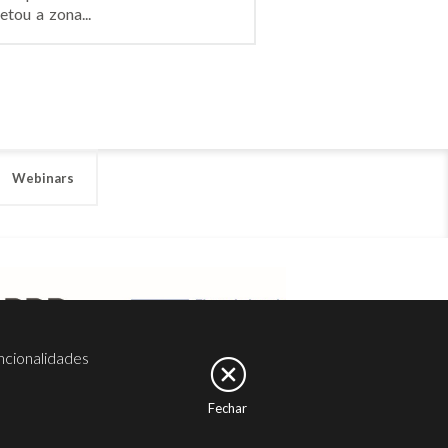
tou a zona...
Webinars
ncionalidades
Fechar
er
Noesis
Serviços