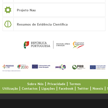
Projeto Nau
Resumos de Evidência Científica
Sobre Nós
Privacidade
Termos
Utilização
Contactos
Ligações
Facebook
Twitter
Noesis
Direção-Geral da Educação (DGE)