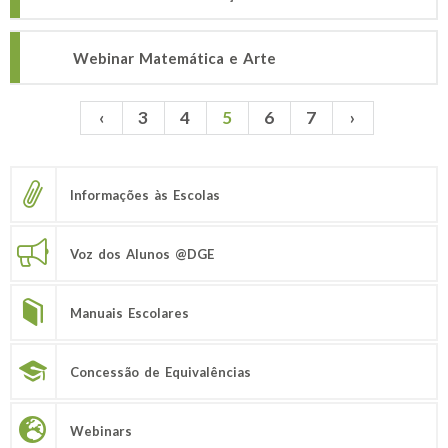
Webinar Matemática e Arte
‹
3
4
5
6
7
›
Páginas
Informações às Escolas
Voz dos Alunos @DGE
Manuais Escolares
Concessão de Equivalências
Webinars