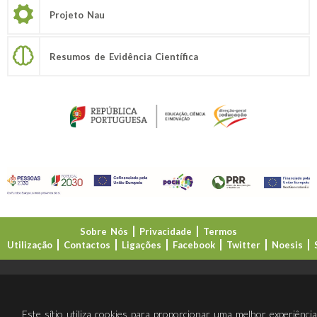
Projeto Nau
Resumos de Evidência Científica
Sobre Nós
Privacidade
Termos
Utilização
Contactos
Ligações
Facebook
Twitter
Noesis
Direção-Geral da Educação (DGE)
Este sítio utiliza cookies para proporcionar uma melhor experiênci