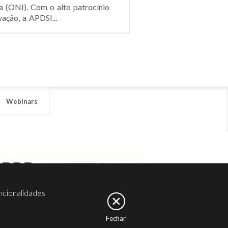
a (ONI). Com o alto patrocínio
ação, a APDSI...
Webinars
ncionalidades
Fechar
er
Noesis
Serviços