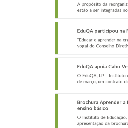
A propósito da reorganiz
estão a ser integradas no 
EduQA participou na Fu
“Educar e aprender na era
vogal do Conselho Diretiv
EduQA apoia Cabo Ver
O EduQA, I.P. - Institut
de março, um contrato de 
Brochura Aprender a E
ensino básico
O Instituto de Educação, 
apresentação da brochura