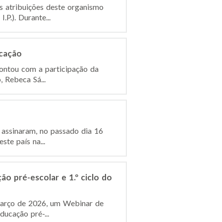
s atribuições deste organismo
P.). Durante...
ucação
contou com a participação da
, Rebeca Sá...
 assinaram, no passado dia 16
te país na...
o pré-escolar e 1.º ciclo do
e março de 2026, um Webinar de
ucação pré-...