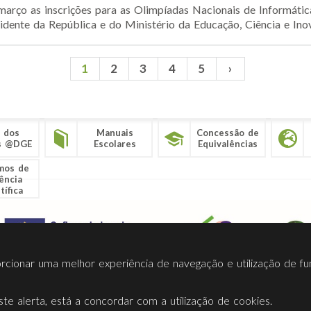
março as inscrições para as Olimpíadas Nacionais de Informátic
idente da República e do Ministério da Educação, Ciência e Inov
1
2
3
4
5
›
 dos
Manuais
Concessão de
s @DGE
Escolares
Equivalências
mos de
ência
tífica
porcionar uma melhor experiência de navegação e utilização de fu
te alerta, está a concordar com a utilização de cookies.
Termos Utilização
Contactos
Ligações
Facebook
Twitt