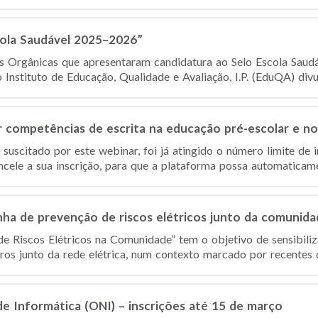
cola Saudável 2025–2026”
es Orgânicas que apresentaram candidatura ao Selo Escola Sau
nstituto de Educação, Qualidade e Avaliação, I.P. (EduQA) divulg
competências de escrita na educação pré-escolar e no 1
suscitado por este webinar, foi já atingido o número limite de 
ncele a sua inscrição, para que a plataforma possa automaticamen
ha de prevenção de riscos elétricos junto da comunida
 Riscos Elétricos na Comunidade” tem o objetivo de sensibiliz
s junto da rede elétrica, num contexto marcado por recentes d
de Informática (ONI) – inscrições até 15 de março