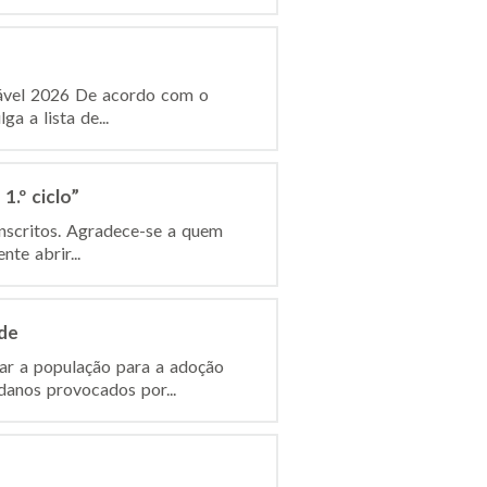
dável 2026 De acordo com o
a a lista de...
.º ciclo”
inscritos. Agradece-se a quem
te abrir...
de
ar a população para a adoção
anos provocados por...