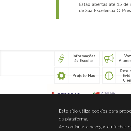
Estão abertas até 15 de 
de Sua Excelência O Pres
Páginas
Informações
Voz
às Escolas
Aluno
Resu
Projeto Nau
Evid
Cien
Este sítio utiliza cookies para pro
da plataforma.
Ao continuar a navegar ou fechar es
Sobre Nós
Privacidade