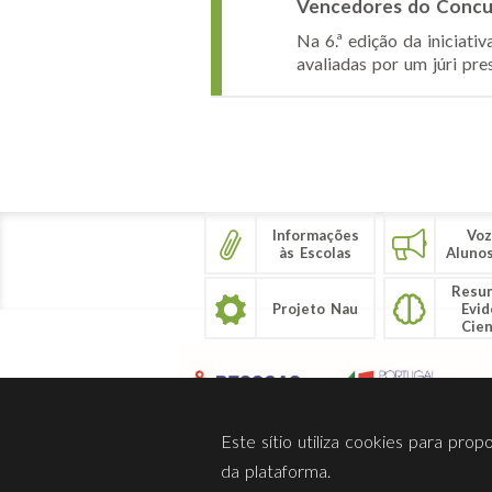
Vencedores do Concur
Na 6.ª edição da iniciati
avaliadas por um júri pr
Páginas
Informações
Voz
às Escolas
Aluno
Resu
Projeto Nau
Evid
Cien
Este sítio utiliza cookies para pro
da plataforma.