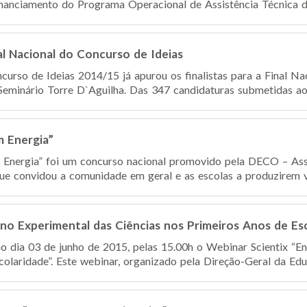
financiamento do Programa Operacional de Assistência Técnica do
l Nacional do Concurso de Ideias
urso de Ideias 2014/15 já apurou os finalistas para a Final Nac
 Seminário Torre D`Aguilha. Das 347 candidaturas submetidas ao
 Energia”
Energia” foi um concurso nacional promovido pela DECO – Ass
e convidou a comunidade em geral e as escolas a produzirem víd
ino Experimental das Ciências nos Primeiros Anos de Es
imo dia 03 de junho de 2015, pelas 15.00h o Webinar Scientix “E
olaridade”. Este webinar, organizado pela Direção-Geral da Educ