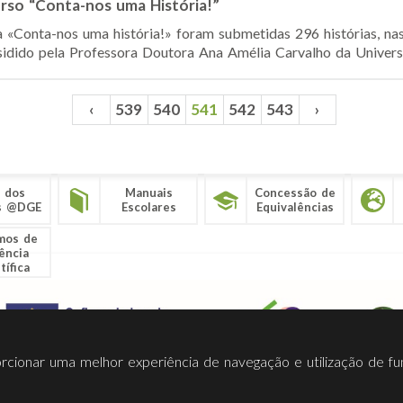
so “Conta-nos uma História!”
va «Conta-nos uma história!» foram submetidas 296 histórias, na
esidido pela Professora Doutora Ana Amélia Carvalho da Univers
‹
539
540
541
542
543
›
 dos
Manuais
Concessão de
s @DGE
Escolares
Equivalências
mos de
ência
tífica
porcionar uma melhor experiência de navegação e utilização de fu