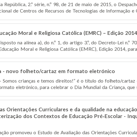
a República, 2.ª série, n.º 98, de 21 de maio de 2015, o Despac
cional de Centros de Recursos de Tecnologias de Informação e 
cação Moral e Religiosa Católica (EMRC) – Edição 201
osto na alínea a), do n.º 1, do artigo 3.º, do Decreto-Lei n.º 7
ucação Moral e Religiosa Católica (EMRC), Edição 2014, para o
a - novo folheto/cartaz em formato eletrónico
 Somos crianças e temos direitos!” é o título do folheto/cartaz
mato eletrónico, para celebrar o Dia Mundial da Criança, que 
as Orientações Curriculares e da qualidade na educação
rização dos Contextos de Educação Pré‐Escolar - Inqué
ação promoveu o Estudo de Avaliação das Orientações Curricul