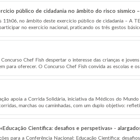
ício público de cidadania no âmbito do risco sísmico –
s 11h06, no âmbito deste exercício público de cidadania – A 
rticipar no exercício nacional, praticando os três gestos básic
oncurso Chef Fish despertar o interesse das crianças e jovens
m para oferecer. O Concurso Chef Fish convida as escolas e os a
ção apoia a Corrida Solidária, iniciativa da Médicos do Mund
orridas, marchas ou caminhadas, com um duplo objetivo: refletir
Educação Científica: desafios e perspetivas» - alargado
ições para a Conferência Nacional: Educação Científica: desafio