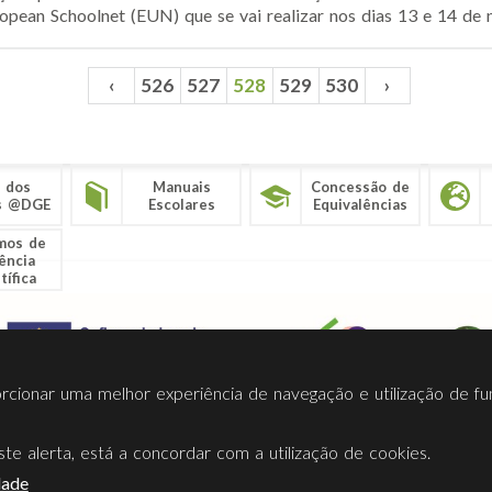
ropean Schoolnet (EUN) que se vai realizar nos dias 13 e 14 de 
‹
526
527
528
529
530
›
 dos
Manuais
Concessão de
s @DGE
Escolares
Equivalências
mos de
ência
tífica
porcionar uma melhor experiência de navegação e utilização de fu
te alerta, está a concordar com a utilização de cookies.
Termos Utilização
Contactos
Ligações
Facebook
Twitt
dade