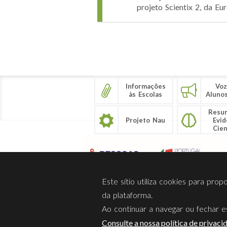
projeto Scientix 2, da Eu
Páginas
Informações
Voz
às Escolas
Aluno
Resu
Projeto Nau
Evid
Cien
Este sítio utiliza cookies para pro
da plataforma.
Ao continuar a navegar ou fechar es
Sobre Nós
Privacidade
Consulte a nossa política de privaci