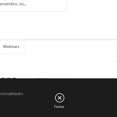
novembro, no...
Webinars
ncionalidades
Fechar
er
Noesis
Serviços