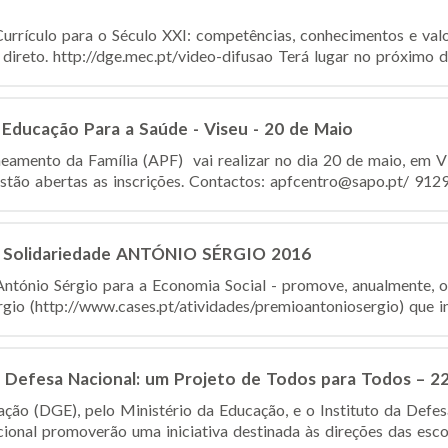
urrículo para o Século XXI: competências, conhecimentos e val
direto. http://dge.mec.pt/video-difusao Terá lugar no próximo dia
Educação Para a Saúde - Viseu - 20 de Maio
eamento da Família (APF) vai realizar no dia 20 de maio, em V
stão abertas as inscrições. Contactos: apfcentro@sapo.pt/ 91
 Solidariedade ANTÓNIO SÉRGIO 2016
ntónio Sérgio para a Economia Social - promove, anualmente, 
gio (http://www.cases.pt/atividades/premioantoniosergio) que in
 Defesa Nacional: um Projeto de Todos para Todos – 22
ção (DGE), pelo Ministério da Educação, e o Instituto da Defes
onal promoverão uma iniciativa destinada às direções das escola