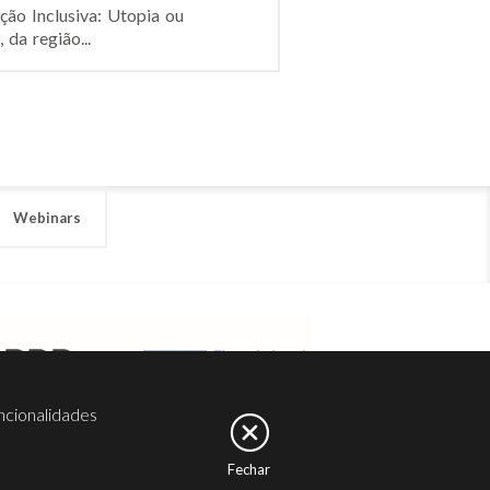
ção Inclusiva: Utopia ou
 da região...
Webinars
ncionalidades
Fechar
er
Noesis
Serviços