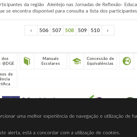
articipantes da região Alentejo nas Jornadas de Reflexão- Educa
e se encontra disponível para consulta a lista dos participantes,
‹
506
507
508
509
510
›
 dos
Manuais
Concessão de
s @DGE
Escolares
Equivalências
mos de
ência
tífica
porcionar uma melhor experiência de navegação e utilização de fu
te alerta, está a concordar com a utilização de cookies.
Termos Utilização
Contactos
Ligações
Facebook
Twitt