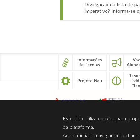
Divulgação da lista de p
imperativo? Informa-se qu
Páginas
Informações
Voz
às Escolas
Aluno
Resu
Projeto Nau
Evid
Cien
Este sítio utiliza cookies para pro
da plataforma.
Ao continuar a navegar ou fechar es
Sobre Nós
Privacidade