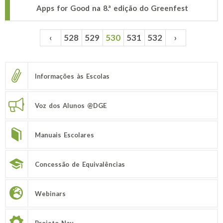
Apps for Good na 8.ª edição do Greenfest
‹
528
529
530
531
532
›
Páginas
Informações às Escolas
Voz dos Alunos @DGE
Manuais Escolares
Concessão de Equivalências
Webinars
Projeto Nau