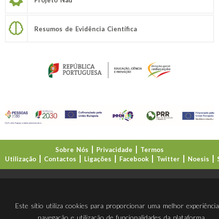
Resumos de Evidência Científica
Sobre Nós
Privacidade
Termos
Utilização
Contactos
Ligações
Facebook
Twitter
Noesis
Direção-Geral da Educação (DGE)
Este sítio utiliza cookies para proporcionar uma melhor experiênci
navegação e utilização de funcionalidades da plataforma.