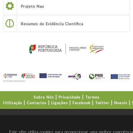
Projeto Nau
Resumos de Evidência Científica
Sobre Nós
Privacidade
Termos
Utilização
Contactos
Ligações
Facebook
Twitter
Noesis
Direção-Geral da Educação (DGE)
Este sítio utiliza cookies para proporcionar uma melhor experiênci