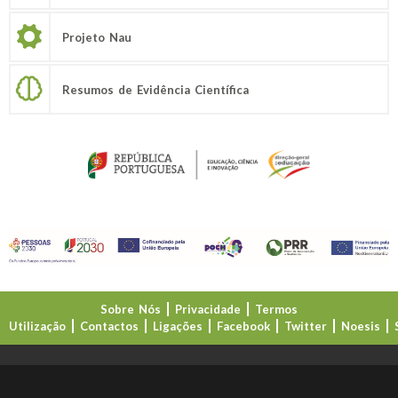
Projeto Nau
Resumos de Evidência Científica
Sobre Nós
Privacidade
Termos
Utilização
Contactos
Ligações
Facebook
Twitter
Noesis
Direção-Geral da Educação (DGE)