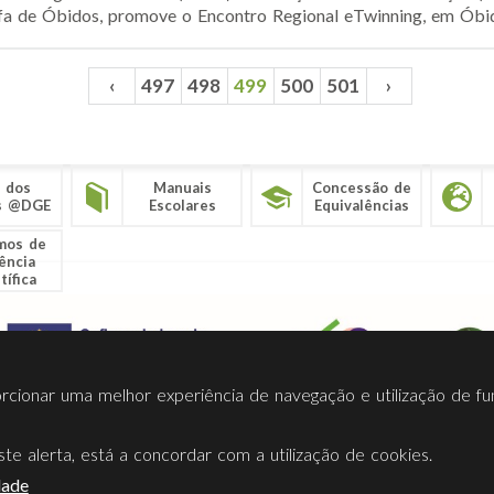
fa de Óbidos, promove o Encontro Regional eTwinning, em Óbidos
‹
497
498
499
500
501
›
 dos
Manuais
Concessão de
s @DGE
Escolares
Equivalências
mos de
ência
tífica
porcionar uma melhor experiência de navegação e utilização de fu
te alerta, está a concordar com a utilização de cookies.
Termos Utilização
Contactos
Ligações
Facebook
Twitt
dade