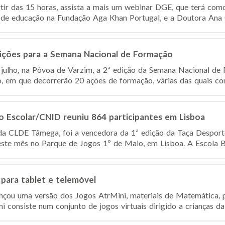
rtir das 15 horas, assista a mais um webinar DGE, que terá com
r de educação na Fundação Aga Khan Portugal, e a Doutora Ana Cr
rições para a Semana Nacional de Formação
e julho, na Póvoa de Varzim, a 2ª edição da Semana Nacional de
 em que decorrerão 20 ações de formação, várias das quais conf
o Escolar/CNID reuniu 864 participantes em Lisboa
da CLDE Tâmega, foi a vencedora da 1ª edição da Taça Desport
deste mês no Parque de Jogos 1º de Maio, em Lisboa. A Escola Bá
 para tablet e telemóvel
nçou uma versão dos Jogos AtrMini, materiais de Matemática, p
 consiste num conjunto de jogos virtuais dirigido a crianças da