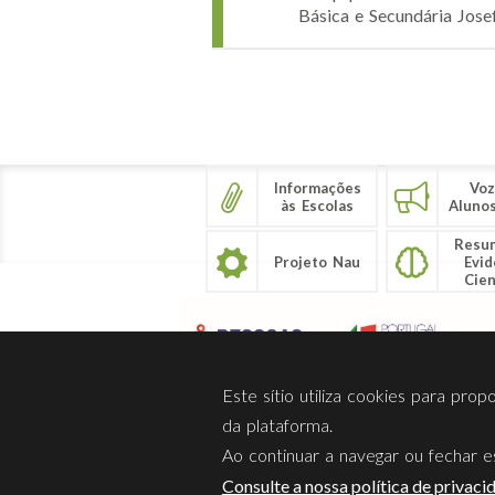
Básica e Secundária Jose
Páginas
Informações
Voz
às Escolas
Aluno
Resu
Projeto Nau
Evid
Cien
Este sítio utiliza cookies para pro
da plataforma.
Ao continuar a navegar ou fechar es
Sobre Nós
Privacidade
Consulte a nossa política de privaci