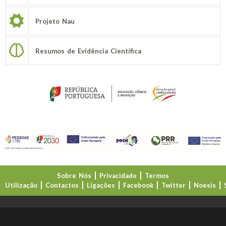
Projeto Nau
Resumos de Evidência Científica
Sobre Nós
Privacidade
Termos
Utilização
Contactos
Ligações
Facebook
Twitter
Noesis
Direção-Geral da Educação (DGE)