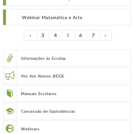
Webinar Matemática e Arte
‹
3
4
5
6
7
›
Páginas
Informações às Escolas
Voz dos Alunos @DGE
Manuais Escolares
Concessão de Equivalências
Webinars