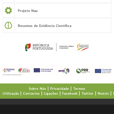
Projeto Nau
Resumos de Evidência Científica
Sobre Nós
Privacidade
Termos
Utilização
Contactos
Ligações
Facebook
Twitter
Noesis
Direção-Geral da Educação (DGE)