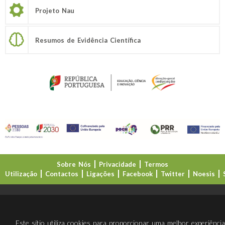
Projeto Nau
Resumos de Evidência Científica
Sobre Nós
Privacidade
Termos
Utilização
Contactos
Ligações
Facebook
Twitter
Noesis
Direção-Geral da Educação (DGE)
Este sítio utiliza cookies para proporcionar uma melhor experiênci