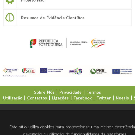
Resumos de Evidência Científica
Sobre Nós
Privacidade
Termos
Utilização
Contactos
Ligações
Facebook
Twitter
Noesis
Direção-Geral da Educação (DGE)
Este sítio utiliza cookies para proporcionar uma melhor experiênci
navegação e utilização de funcionalidades da plataforma.