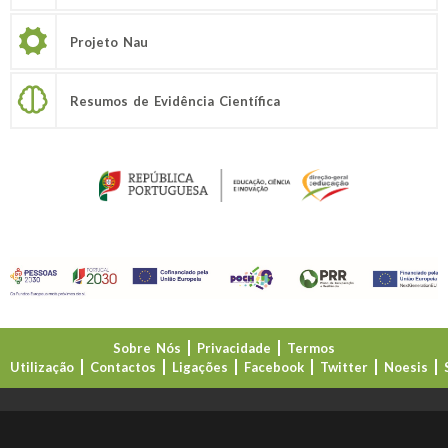
Projeto Nau
Resumos de Evidência Científica
Sobre Nós
Privacidade
Termos
Utilização
Contactos
Ligações
Facebook
Twitter
Noesis
Direção-Geral da Educação (DGE)