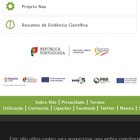
Projeto Nau
Resumos de Evidência Científica
Sobre Nós
Privacidade
Termos
Utilização
Contactos
Ligações
Facebook
Twitter
Noesis
Direção-Geral da Educação (DGE)
Este sítio utiliza cookies para proporcionar uma melhor experiênci