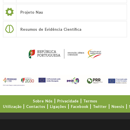
Projeto Nau
Resumos de Evidência Científica
Sobre Nós
Privacidade
Termos
Utilização
Contactos
Ligações
Facebook
Twitter
Noesis
Direção-Geral da Educação (DGE)