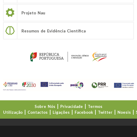
Projeto Nau
Resumos de Evidência Científica
Sobre Nós
Privacidade
Termos
Utilização
Contactos
Ligações
Facebook
Twitter
Noesis
Direção-Geral da Educação (DGE)