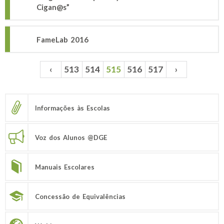
Cigan@s”
FameLab 2016
‹
513
514
515
516
517
›
Páginas
Informações às Escolas
Voz dos Alunos @DGE
Manuais Escolares
Concessão de Equivalências