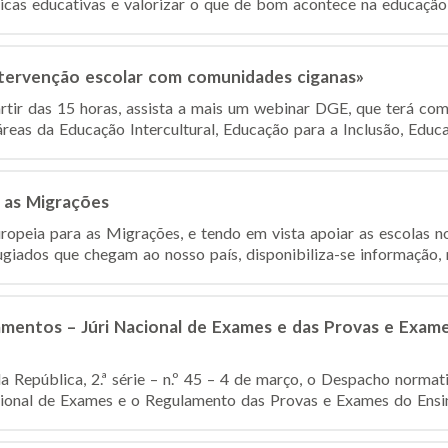
ticas educativas e valorizar o que de bom acontece na educação 
ervenção escolar com comunidades ciganas»
rtir das 15 horas, assista a mais um webinar DGE, que terá co
reas da Educação Intercultural, Educação para a Inclusão, Educa
 as Migrações
peia para as Migrações, e tendo em vista apoiar as escolas n
ugiados que chegam ao nosso país, disponibiliza-se informação, n
mentos – Júri Nacional de Exames e das Provas e Exame
da República, 2.ª série – n.º 45 – 4 de março, o Despacho norma
ional de Exames e o Regulamento das Provas e Exames do Ensino