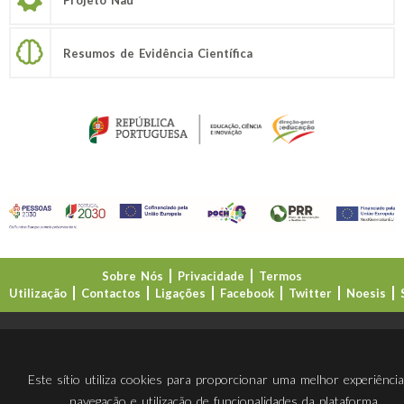
Resumos de Evidência Científica
Sobre Nós
Privacidade
Termos
Utilização
Contactos
Ligações
Facebook
Twitter
Noesis
Direção-Geral da Educação (DGE)
Este sítio utiliza cookies para proporcionar uma melhor experiênci
navegação e utilização de funcionalidades da plataforma.