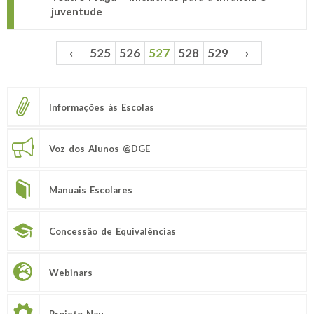
juventude
‹
525
526
527
528
529
›
Páginas
Informações às Escolas
Voz dos Alunos @DGE
Manuais Escolares
Concessão de Equivalências
Webinars
Projeto Nau