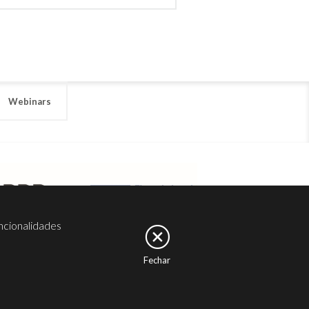
Webinars
ncionalidades
Fechar
er
Noesis
Serviços