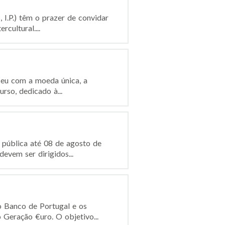
I.P.) têm o prazer de convidar
cultural....
ceu com a moeda única, a
rso, dedicado à...
 pública até 08 de agosto de
evem ser dirigidos...
 Banco de Portugal e os
 Geração €uro. O objetivo...