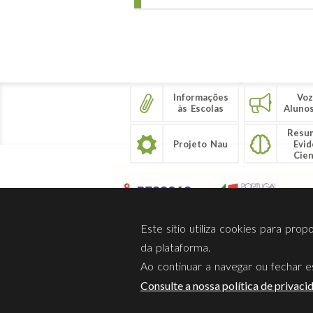
Páginas
Informações
Voz
às Escolas
Aluno
Resu
Projeto Nau
Evid
Cien
Este sítio utiliza cookies para pro
da plataforma.
Ao continuar a navegar ou fechar es
Sobre Nós
Privacidade
Consulte a nossa política de privaci