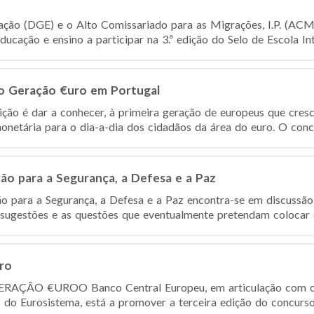
ção (DGE) e o Alto Comissariado para as Migrações, I.P. (ACM, 
ucação e ensino a participar na 3.ª edição do Selo de Escola Inter
so Geração €uro em Portugal
ção é dar a conhecer, à primeira geração de europeus que cres
onetária para o dia-a-dia dos cidadãos da área do euro. O concu
ão para a Segurança, a Defesa e a Paz
o para a Segurança, a Defesa e a Paz encontra-se em discussão
 sugestões e as questões que eventualmente pretendam colocar d
ro
GERAÇÃO €URO​ O Banco Central Europeu, em articulação com o
s do Eurosistema, está a promover a terceira edição do concurso