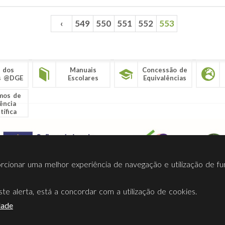
‹
549
550
551
552
553
 dos
Manuais
Concessão de
s @DGE
Escolares
Equivalências
mos de
ência
tífica
porcionar uma melhor experiência de navegação e utilização de fu
te alerta, está a concordar com a utilização de cookies.
Termos Utilização
Contactos
Ligações
Facebook
Twitt
dade
Direção-Geral da Educação (DGE)