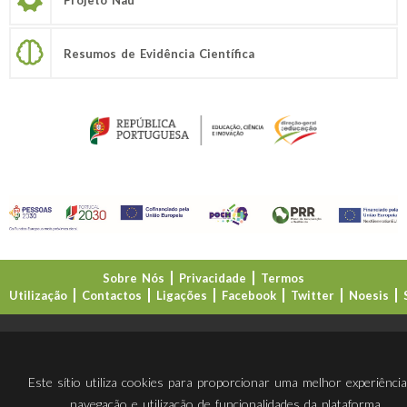
Resumos de Evidência Científica
Sobre Nós
Privacidade
Termos
Utilização
Contactos
Ligações
Facebook
Twitter
Noesis
Direção-Geral da Educação (DGE)
Este sítio utiliza cookies para proporcionar uma melhor experiênci
navegação e utilização de funcionalidades da plataforma.