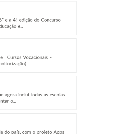
” e a 4.ª edição do Concurso
ucação e...
se Cursos Vocacionais –
monitorização)
e agora inclui todas as escolas
tar o...
de do país, com o projeto Apps