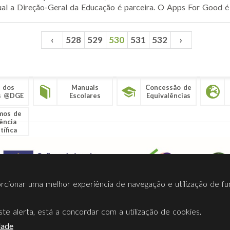
qual a Direção-Geral da Educação é parceira. O Apps For Good é
‹
528
529
530
531
532
›
 dos
Manuais
Concessão de
s @DGE
Escolares
Equivalências
mos de
ência
tífica
porcionar uma melhor experiência de navegação e utilização de fu
te alerta, está a concordar com a utilização de cookies.
Termos Utilização
Contactos
Ligações
Facebook
Twitt
dade