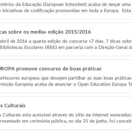
stérios da Educação (European Schoolnet) acaba de lançar uma v
niciativas de codificação promovidas em toda a Europa. Esta ini
icas sobre os media» edição 2015/2016
abril de 2016 a quarta edição do concurso «7 dias, 7 dicas sobr
ibliotecas Escolares (RBE) em parceria com a Direção-Geral da
OPA promove concurso de boas práticas
ofessores europeus que desejem partilhar as suas boas prática
omissão Europeia acaba de anunciar o Open Education Europa Tea
s Culturais
 Culturais está acessível através do sítio da Internet www.educ
presentado em cerimónia pública, no dia 25 de junho, foi conceb