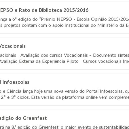
NEPSO e Rato de Biblioteca 2015/2016
ança a 6ª edição do “Prémio NEPSO - Escola Opinião 2015/2016
es projetos contam com o apoio institucional do Ministério da Ed
Vocacionais
cacionais Avaliação dos cursos Vocacionais – Documento sínte
Avaliação Externa da Experiência Piloto Cursos vocacionais (
l Infoescolas
 e Ciência lança hoje uma nova versão do Portal Infoescolas, qu
2.º e 3.º ciclos. Esta versão da plataforma online vem complemen
 edição do Greenfest
rá na 8.ª edição do Greenfest, o maior evento de sustentabilida