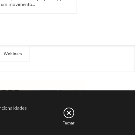
 um movimento...
Webinars
ncionalidades
Fechar
er
Noesis
Serviços