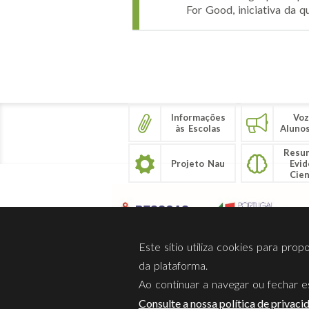
For Good, iniciativa da 
Páginas
Informações
Voz
às Escolas
Aluno
Resu
Projeto Nau
Evid
Cien
Este sítio utiliza cookies para pro
da plataforma.
Ao continuar a navegar ou fechar es
Sobre Nós
Privacidade
Consulte a nossa política de privaci