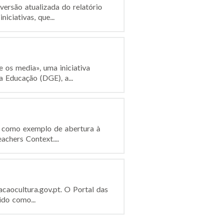
ersão atualizada do relatório
ciativas, que...
e os media», uma iniciativa
 Educação (DGE), a...
s como exemplo de abertura à
chers Context....
acaocultura.gov.pt. O Portal das
ido como...