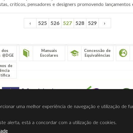
stas, críticos, pensadores e designers promovendo lançamentos e
‹
525
526
527
528
529
›
 dos
Manuais
Concessão de
s @DGE
Escolares
Equivalências
mos de
ência
tífica
porcionar uma melhor experiência de navegação e utilização de fu
te alerta, está a concordar com a utilização de cookies.
Termos Utilização
Contactos
Ligações
Facebook
Twitt
dade