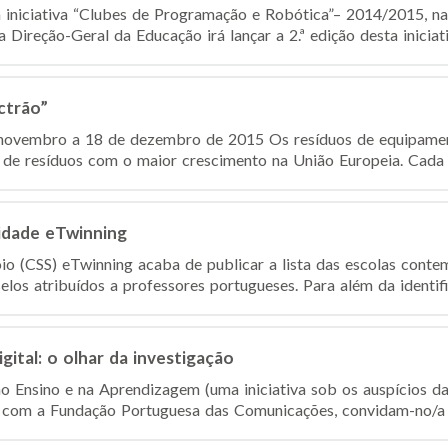
 iniciativa “Clubes de Programação e Robótica”– 2014/2015, na 
 Direção-Geral da Educação irá lançar a 2.ª edição desta iniciativ
ctrão”
 novembro a 18 de dezembro de 2015 Os resíduos de equipament
 de resíduos com o maior crescimento na União Europeia. Cada c
idade eTwinning
io (CSS) eTwinning acaba de publicar a lista das escolas cont
los atribuídos a professores portugueses. Para além da identifi
gital: o olhar da investigação
o Ensino e na Aprendizagem (uma iniciativa sob os auspícios d
 com a Fundação Portuguesa das Comunicações, convidam-no/a a 