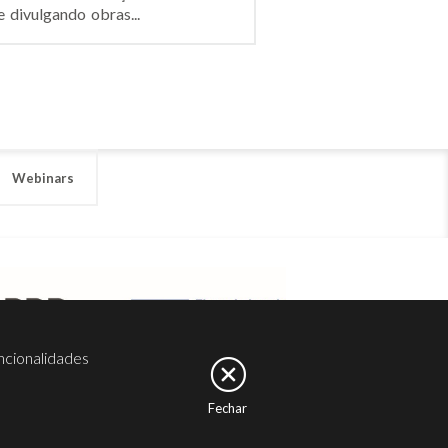
 divulgando obras...
Webinars
ncionalidades
Fechar
er
Noesis
Serviços