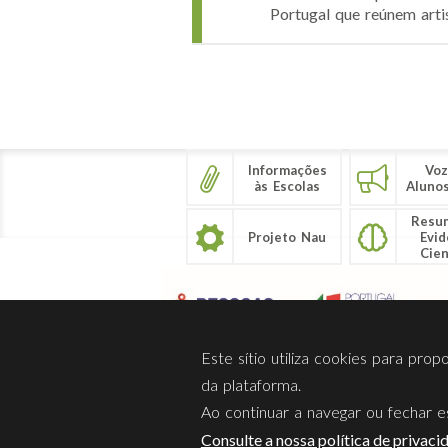
Portugal que reúnem arti
Páginas
Informações
Voz
às Escolas
Aluno
Resu
Projeto Nau
Evid
Cien
Este sítio utiliza cookies para pro
da plataforma.
Ao continuar a navegar ou fechar es
Sobre Nós
Privacidade
Consulte a nossa política de privaci