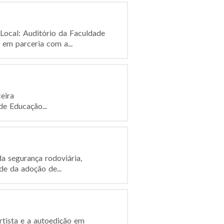
Local: Auditório da Faculdade
em parceria com a...
eira
o...
da segurança rodoviária,
e da adoção de...
rtista e a autoedição em