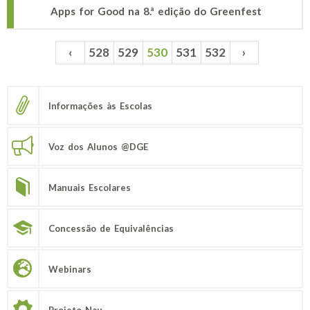
Apps for Good na 8.ª edição do Greenfest
‹
528
529
530
531
532
›
Páginas
Informações às Escolas
Voz dos Alunos @DGE
Manuais Escolares
Concessão de Equivalências
Webinars
Projeto Nau