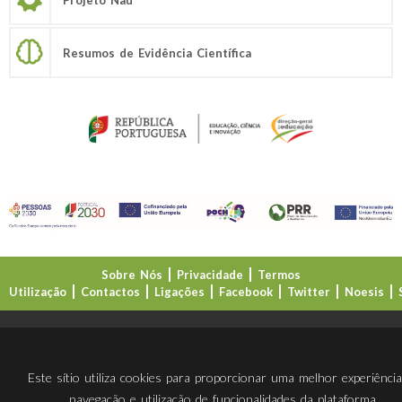
Resumos de Evidência Científica
Sobre Nós
Privacidade
Termos
Utilização
Contactos
Ligações
Facebook
Twitter
Noesis
Direção-Geral da Educação (DGE)
Este sítio utiliza cookies para proporcionar uma melhor experiênci
navegação e utilização de funcionalidades da plataforma.