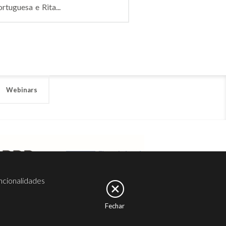
tuguesa e Rita...
Webinars
ncionalidades
Fechar
er
Noesis
Serviços