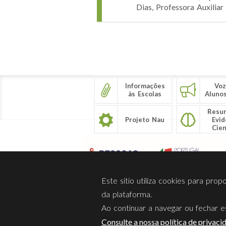
Dias, Professora Auxilia
Páginas
Informações
Voz
às Escolas
Aluno
Resu
Projeto Nau
Evid
Cien
Este sítio utiliza cookies para pro
da plataforma.
Ao continuar a navegar ou fechar es
Sobre Nós
Privacidade
Consulte a nossa política de privaci