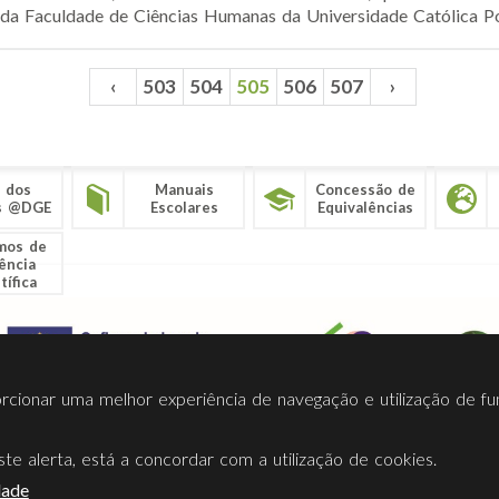
r da Faculdade de Ciências Humanas da Universidade Católica Por
‹
503
504
505
506
507
›
 dos
Manuais
Concessão de
s @DGE
Escolares
Equivalências
mos de
ência
tífica
porcionar uma melhor experiência de navegação e utilização de fu
te alerta, está a concordar com a utilização de cookies.
Termos Utilização
Contactos
Ligações
Facebook
Twitt
dade