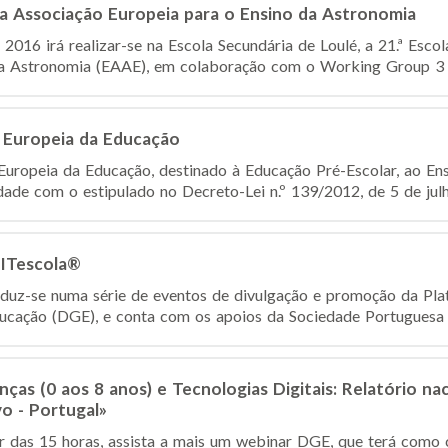
da Associação Europeia para o Ensino da Astronomia
 2016 irá realizar-se na Escola Secundária de Loulé, a 21.ª Esc
da Astronomia (EAAE), em colaboração com o Working Group 3 
 Europeia da Educação
uropeia da Educação, destinado à Educação Pré-Escolar, ao Ens
ade com o estipulado no Decreto-Lei n.º 139/2012, de 5 de julho
FITescola®
aduz-se numa série de eventos de divulgação e promoção da Pl
ucação (DGE), e conta com os apoios da Sociedade Portuguesa d
as (0 aos 8 anos) e Tecnologias Digitais: Relatório na
vo - Portugal»
ir das 15 horas, assista a mais um webinar DGE, que terá como 