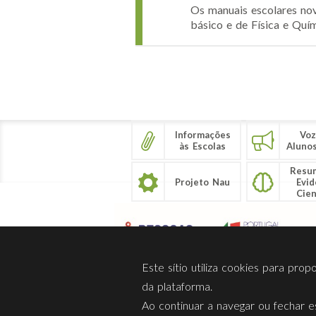
Os manuais escolares nov
básico e de Física e Quí
Páginas
Informações
Voz
às Escolas
Aluno
Resu
Projeto Nau
Evid
Cien
Este sítio utiliza cookies para pro
da plataforma.
Ao continuar a navegar ou fechar es
Sobre Nós
Privacidade