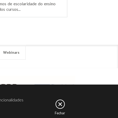
anos de escolaridade do ensino
s cursos...
Webinars
ncionalidades
Fechar
er
Noesis
Serviços