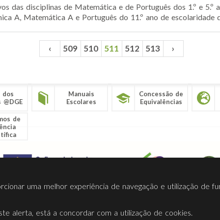
os das disciplinas de Matemática e de Português dos 1.º e 5.º 
mica A, Matemática A e Português do 11.º ano de escolaridade do
‹
509
510
511
512
513
›
 dos
Manuais
Concessão de
s @DGE
Escolares
Equivalências
mos de
ência
tífica
porcionar uma melhor experiência de navegação e utilização de fu
te alerta, está a concordar com a utilização de cookies.
Termos Utilização
Contactos
Ligações
Facebook
Twitt