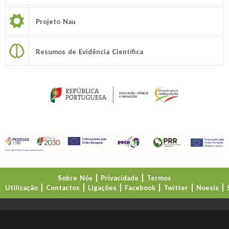
Projeto Nau
Resumos de Evidência Científica
Sobre Nós
Privacidade
Termos
Utilização
Contactos
Ligações
Facebook
Twitter
Noesis
Direção-Geral da Educação (DGE)