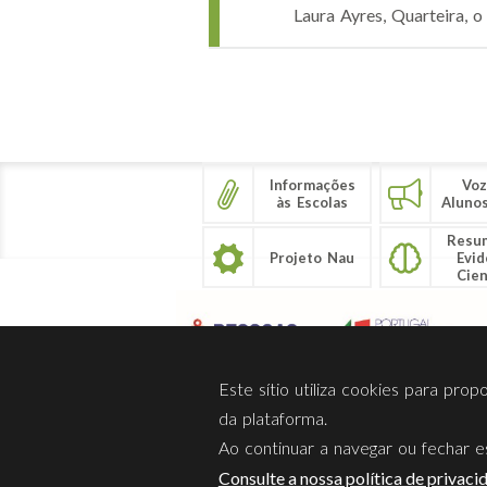
Laura Ayres, Quarteira, o
Páginas
Informações
Voz
às Escolas
Aluno
Resu
Projeto Nau
Evid
Cien
Este sítio utiliza cookies para pro
da plataforma.
Ao continuar a navegar ou fechar es
Sobre Nós
Privacidade
Consulte a nossa política de privaci