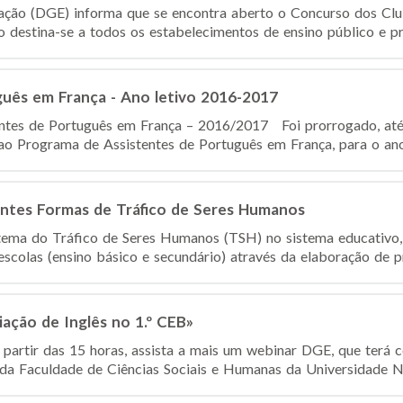
ação (DGE) informa que se encontra aberto o Concurso dos Cl
 destina-se a todos os estabelecimentos de ensino público e pri
guês em França - Ano letivo 2016-2017
entes de Português em França – 2016/2017 Foi prorrogado, até
ao Programa de Assistentes de Português em França, para o ano 
entes Formas de Tráfico de Seres Humanos
 tema do Tráfico de Seres Humanos (TSH) no sistema educativ
escolas (ensino básico e secundário) através da elaboração de pr
ação de Inglês no 1.º CEB»
a partir das 15 horas, assista a mais um webinar DGE, que terá
da Faculdade de Ciências Sociais e Humanas da Universidade No