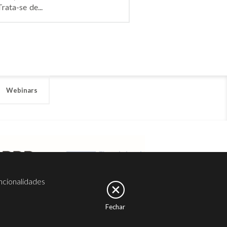
ata-se de...
Webinars
ncionalidades
Fechar
er
Noesis
Serviços