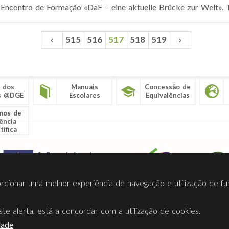
 Encontro de Formação «DaF – eine aktuelle Brücke zur Welt». Tr
‹
515
516
517
518
519
›
 dos
Manuais
Concessão de
s @DGE
Escolares
Equivalências
mos de
ência
tífica
porcionar uma melhor experiência de navegação e utilização de fu
te alerta, está a concordar com a utilização de cookies.
Termos Utilização
Contactos
Ligações
Facebook
Twitt
dade