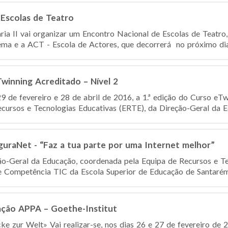
 Escolas de Teatro
ia II vai organizar um Encontro Nacional de Escolas de Teatr
ema e a ACT - Escola de Actores, que decorrerá no próximo dia 
Twinning Acreditado – Nível 2
29 de fevereiro e 28 de abril de 2016, a 1.ª edição do Curso eTw
ecursos e Tecnologias Educativas (ERTE), da Direção-Geral da Ed
uraNet - “Faz a tua parte por uma Internet melhor”
ão-Geral da Educação, coordenada pela Equipa de Recursos e T
 Competência TIC da Escola Superior de Educação de Santarém, 
ação APPA – Goethe-Institut
ke zur Welt» Vai realizar-se, nos dias 26 e 27 de fevereiro de 