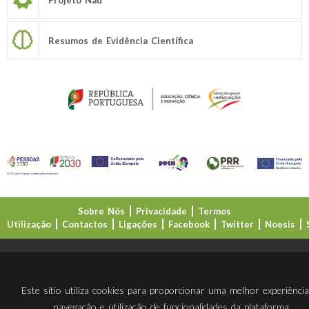
Resumos de Evidência Científica
Sobre Nós
Privacidade
Termos
Utilização
Contactos
Ligações
Facebook
Twitter
Noesis
Direção-Geral da Educação (DGE)
Este sítio utiliza cookies para proporcionar uma melhor experiênci
navegação e utilização de funcionalidades da plataforma.