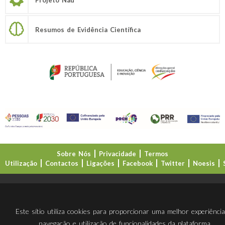
Resumos de Evidência Científica
Sobre Nós
Privacidade
Termos
Utilização
Contactos
Ligações
Facebook
Twitter
Noesis
Direção-Geral da Educação (DGE)
Este sítio utiliza cookies para proporcionar uma melhor experiênci
navegação e utilização de funcionalidades da plataforma.