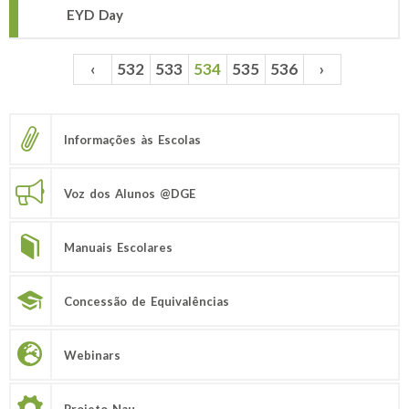
EYD Day
‹
532
533
534
535
536
›
Páginas
Informações às Escolas
Voz dos Alunos @DGE
Manuais Escolares
Concessão de Equivalências
Webinars
Projeto Nau