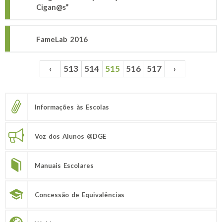
Cigan@s”
FameLab 2016
‹
513
514
515
516
517
›
Páginas
Informações às Escolas
Voz dos Alunos @DGE
Manuais Escolares
Concessão de Equivalências