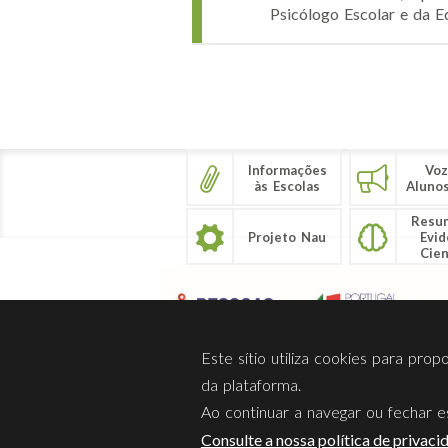
Psicólogo Escolar e da Ed
Páginas
Informações
Voz
às Escolas
Aluno
Resu
Projeto Nau
Evid
Cien
Este sítio utiliza cookies para pro
da plataforma.
Ao continuar a navegar ou fechar es
Sobre Nós
Privacidade
Consulte a nossa política de privaci