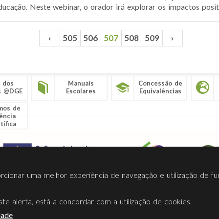
ucação. Neste webinar, o orador irá explorar os impactos positiv
‹
505
506
507
508
509
›
 dos
Manuais
Concessão de
s @DGE
Escolares
Equivalências
mos de
ência
tífica
porcionar uma melhor experiência de navegação e utilização de fu
te alerta, está a concordar com a utilização de cookies.
Termos Utilização
Contactos
Ligações
Facebook
Twitt
dade