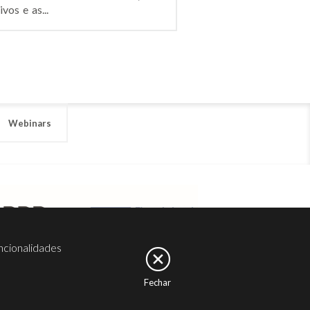
os e as...
Webinars
ncionalidades
Fechar
er
Noesis
Serviços