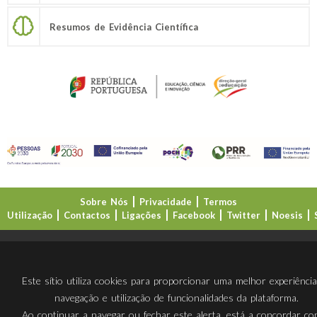
Resumos de Evidência Científica
Sobre Nós
Privacidade
Termos
Utilização
Contactos
Ligações
Facebook
Twitter
Noesis
Direção-Geral da Educação (DGE)
Este sítio utiliza cookies para proporcionar uma melhor experiênci
navegação e utilização de funcionalidades da plataforma.
Ao continuar a navegar ou fechar este alerta, está a concordar c