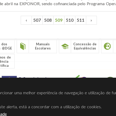
de abril na EXPONOR, sendo cofinanciada pelo Programa Operaci
‹
507
508
509
510
511
›
 dos
Manuais
Concessão de
s @DGE
Escolares
Equivalências
mos de
ência
tífica
porcionar uma melhor experiência de navegação e utilização de fu
te alerta, está a concordar com a utilização de cookies.
Termos Utilização
Contactos
Ligações
Facebook
Twitt
dade