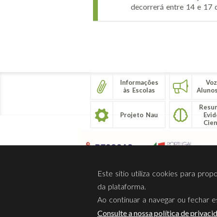
decorrerá entre 14 e 17 
Páginas
Informações
Voz
às Escolas
Aluno
Resu
Projeto Nau
Evid
Cien
Este sítio utiliza cookies para pro
da plataforma.
Ao continuar a navegar ou fechar es
Sobre Nós
Privacidade
Consulte a nossa política de privaci