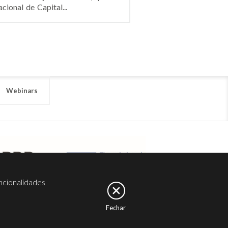
onal de Capital...
Webinars
ncionalidades
Fechar
er
Noesis
Serviços