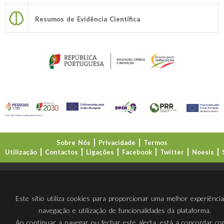
Resumos de Evidência Científica
Sobre Nós
Privacidade
Termos
Utilização
Contactos
Ligações
Facebook
Twitter
Noesis
Direção-Geral da Educação (DGE)
Este sítio utiliza cookies para proporcionar uma melhor experiênci
navegação e utilização de funcionalidades da plataforma.
Ao continuar a navegar ou fechar este alerta, está a concordar c