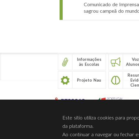
Comunicado de Imprensa 
sagrou campeã do mundo 
Páginas
Informações
Voz
às Escolas
Aluno
Resu
Projeto Nau
Evid
Cien
Este sítio utiliza cookies para pro
da plataforma.
Ao continuar a navegar ou fechar es
Sobre Nós
Privacidade