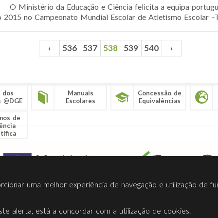
O Ministério da Educação e Ciência felicita a equipa portugue
2015 no Campeonato Mundial Escolar de Atletismo Escolar –T
‹
536
537
538
539
540
›
 dos
Manuais
Concessão de
s @DGE
Escolares
Equivalências
mos de
ência
tífica
porcionar uma melhor experiência de navegação e utilização de fu
te alerta, está a concordar com a utilização de cookies.
Termos Utilização
Contactos
Ligações
Facebook
Twitt