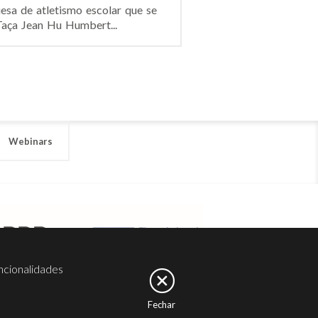
sa de atletismo escolar que se
aça Jean Hu Humbert...
Webinars
ncionalidades
Fechar
er
Noesis
Serviços