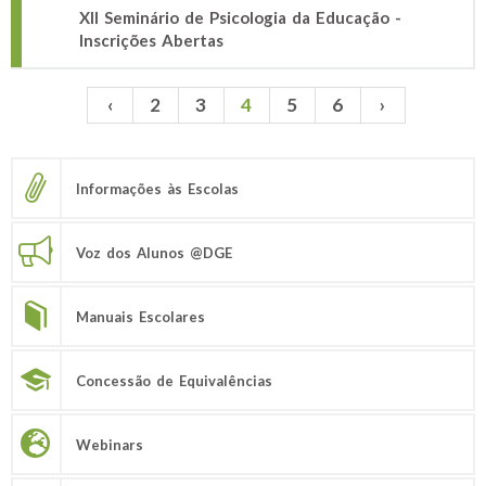
XII Seminário de Psicologia da Educação -
Inscrições Abertas
‹
2
3
4
5
6
›
Páginas
Informações às Escolas
Voz dos Alunos @DGE
Manuais Escolares
Concessão de Equivalências
Webinars