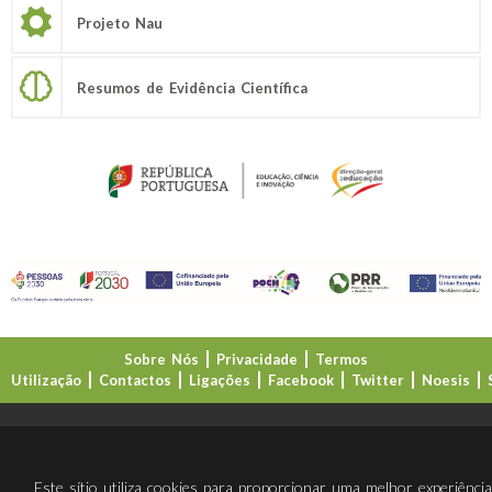
Projeto Nau
Resumos de Evidência Científica
Sobre Nós
Privacidade
Termos
Utilização
Contactos
Ligações
Facebook
Twitter
Noesis
Direção-Geral da Educação (DGE)
Este sítio utiliza cookies para proporcionar uma melhor experiênci